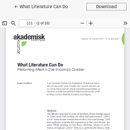
Tilbage til artikeldetaljer
←
What Literature Can Do
Download