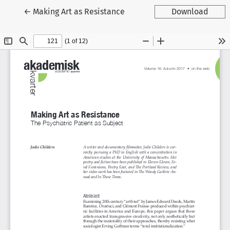
Tilbage til artikeldetaljer
←
Making Art as Resistance
Download