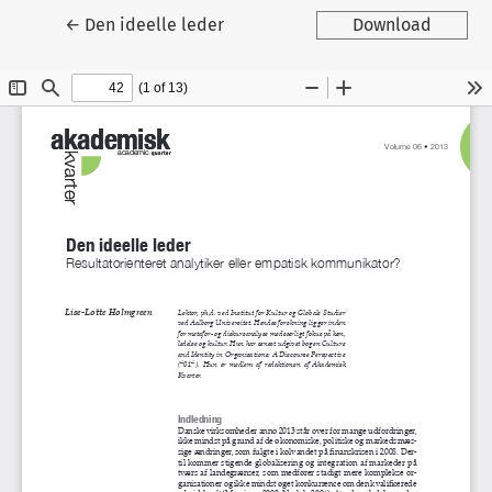
Tilbage til artikeldetaljer
←
Den ideelle leder
Download