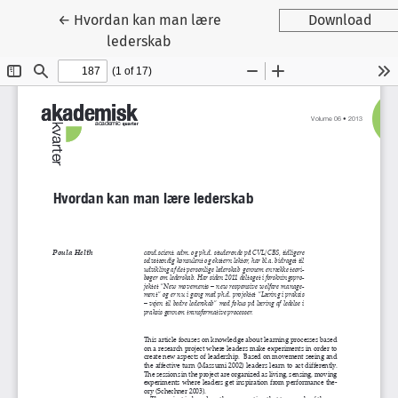
Tilbage til artikeldetaljer
←
Hvordan kan man lære
Download
lederskab