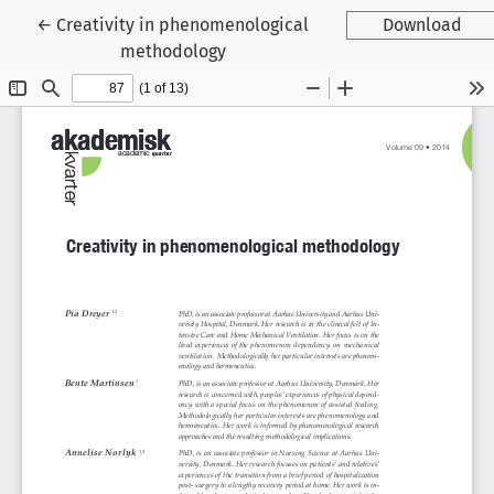
Tilbage til artikeldetaljer
←
Creativity in phenomenological
Download
methodology