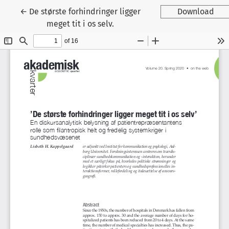
Tilbage til artikeldetaljer
←
De største forhindringer ligger
Download
meget tit i os selv.