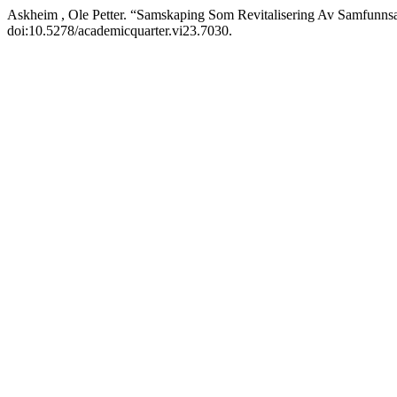
Askheim , Ole Petter. “Samskaping Som Revitalisering Av Samfunnsar
doi:10.5278/academicquarter.vi23.7030.