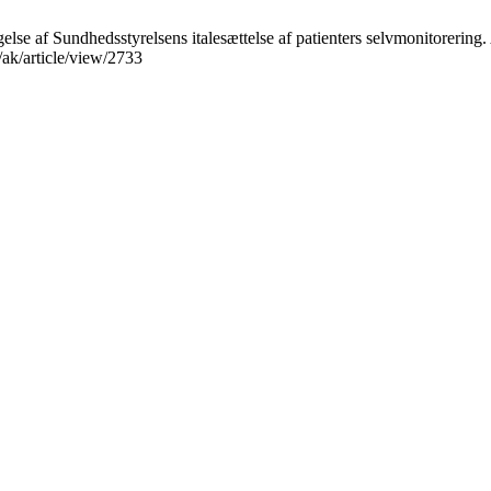
else af Sundhedsstyrelsens italesættelse af patienters selvmonitorering
/ak/article/view/2733