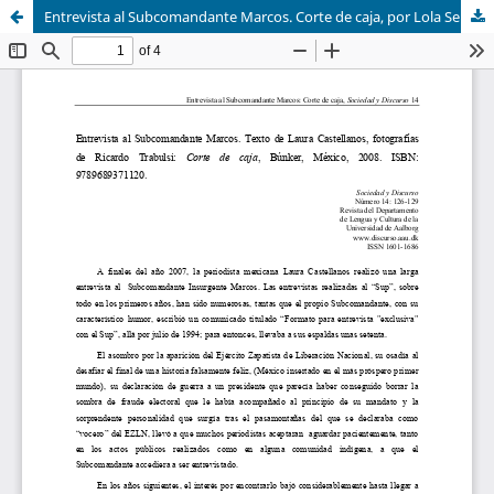
Entrevista al Subcomandante Marcos. Corte de caja, por Lola Sepúlveda