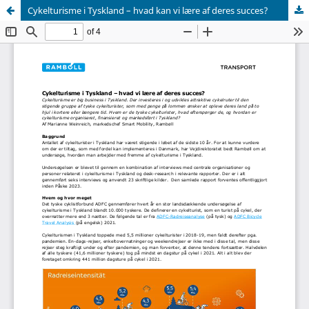
Cykelturisme i Tyskland – hvad kan vi lære af deres succes?