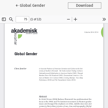
Tilbage til artikeldetaljer
←
Global Gender
Download