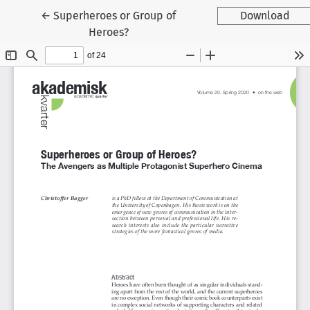
Tilbage til artikeldetaljer
←
Superheroes or Group of
Download
Heroes?