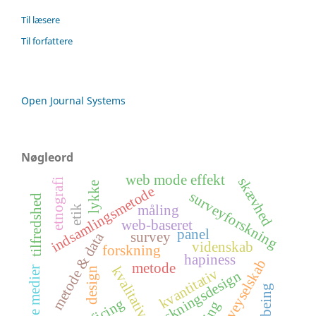
Til læsere
Til forfattere
Open Journal Systems
Nøgleord
web mode effekt
skævhed
etnografi
lykke
indsamlingsmetode
surveyforskning
tilfredshed
måling
etik
web-baseret
panel
survey
metode & data
videnskab
forskning
hapiness
surveyselskab
metode
kvalitativ
nye medier
design
kvantitativ
forskningsdesign
well-being