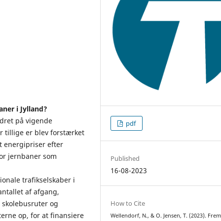
aner i Jylland?
rdret på vigende
pdf
tillige er blev forstærket
 energipriser efter
for jernbaner som
Published
16-08-2023
onale trafikselskaber i
ntallet af afgang,
e skolebusruter og
How to Cite
erne op, for at finansiere
Wellendorf, N., & O. Jensen, T. (2023). Fre