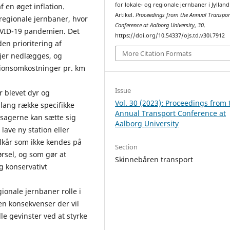
for lokale- og regionale jernbaner i Jylland
 en øget inflation.
Artikel.
Proceedings from the Annual Transpor
 regionale jernbaner, hvor
Conference at Aalborg University
,
30
.
VID-19 pandemien. Det
https://doi.org/10.54337/ojs.td.v30i.7912
den prioritering af
More Citation Formats
njer nedlægges, og
tionsomkostninger pr. km
Issue
r blevet dyr og
Vol. 30 (2023): Proceedings from 
lang række specifikke
Annual Transport Conference at
ssagerne kan sætte sig
Aalborg University
 lave ny station eller
ilkår som ikke kendes på
Section
kørsel, og som gør at
Skinnebåren transport
g konservativt
gionale jernbaner rolle i
ken konsekvenser der vil
e gevinster ved at styrke