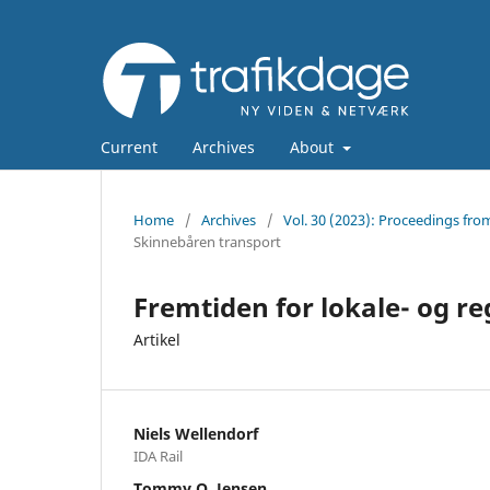
Current
Archives
About
Home
/
Archives
/
Vol. 30 (2023): Proceedings fro
Skinnebåren transport
Fremtiden for lokale- og re
Artikel
Niels Wellendorf
IDA Rail
Tommy O. Jensen