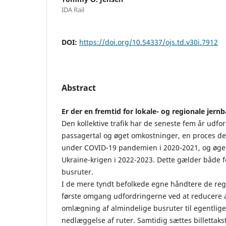
IDA Rail
DOI:
https://doi.org/10.54337/ojs.td.v30i.7912
Abstract
Er der en fremtid for lokale- og regionale jernb
Den kollektive trafik har de seneste fem år udfo
passagertal og øget omkostninger, en proces der 
under COVID-19 pandemien i 2020-2021, og øget
Ukraine-krigen i 2022-2023. Dette gælder både 
busruter.
I de mere tyndt befolkede egne håndtere de regi
første omgang udfordringerne ved at reducere a
omlægning af almindelige busruter til egentlig
nedlæggelse af ruter. Samtidig sættes billettakst