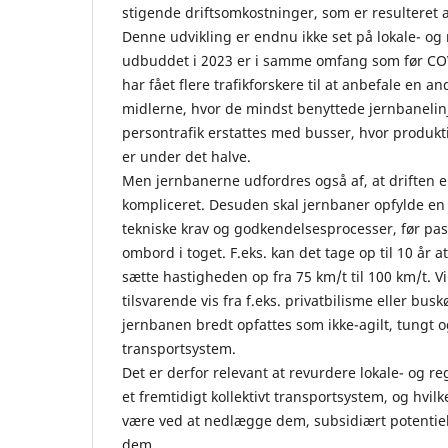
stigende driftsomkostninger, som er resulteret af
Denne udvikling er endnu ikke set på lokale- og
udbuddet i 2023 er i samme omfang som før CO
har fået flere trafikforskere til at anbefale en an
midlerne, hvor de mindst benyttede jernbaneli
persontrafik erstattes med busser, hvor produk
er under det halve.
Men jernbanerne udfordres også af, at driften e
kompliceret. Desuden skal jernbaner opfylde en 
tekniske krav og godkendelsesprocesser, før pa
ombord i toget. F.eks. kan det tage op til 10 år at
sætte hastigheden op fra 75 km/t til 100 km/t. V
tilsvarende vis fra f.eks. privatbilisme eller bus
jernbanen bredt opfattes som ikke-agilt, tungt o
transportsystem.
Det er derfor relevant at revurdere lokale- og re
et fremtidigt kollektivt transportsystem, og hvil
være ved at nedlægge dem, subsidiært potentiell
dem.