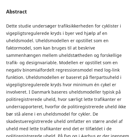
Abstract
Dette studie undersøger trafiksikkerheden for cyklister i
vigepligtsregulerede kryds i byer ved hjælp af en
uheldsmodel. Uheldsmodellen er opstillet som en
faktormodel, som kan bruges til at beskrive
sammenhængen mellem uheldstætheden og forskellige
trafik- og designvariable. Modellen er opstillet som en
negativ binomialfordelt regressionsmodel med log-link
funktion. Uheldsmodellen er baseret på flerpartsuheld i
vigepligtsregulerede kryds hvor minimum én cykel er
involveret. I Danmark baseres uheldsmodeller typisk på
politiregistrerede uheld, hvor særligt lette trafikanter er
underrapporteret, hvorfor de politiregistrerede uheld ikke
bør stå alene i en uheldsmodel for cykler. De
skadestueregistrerede uheld omfatter en større andel af
uheld med lette trafikanter end det er tilfældet i de
politiregistrerede uheld. På Fyn og i Aarhus er der igennem