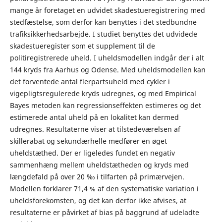
mange år foretaget en udvidet skadestueregistrering med
stedfæstelse, som derfor kan benyttes i det stedbundne
trafiksikkerhedsarbejde. I studiet benyttes det udvidede
skadestueregister som et supplement til de
politiregistrerede uheld. I uheldsmodellen indgår der i alt
144 kryds fra Aarhus og Odense. Med uheldsmodellen kan
det forventede antal flerpartsuheld med cykler i
vigepligtsregulerede kryds udregnes, og med Empirical
Bayes metoden kan regressionseffekten estimeres og det
estimerede antal uheld på en lokalitet kan dermed
udregnes. Resultaterne viser at tilstedeværelsen af
skillerabat og sekundærhelle medfører en øget
uheldstæthed. Der er ligeledes fundet en negativ
sammenhæng mellem uheldstætheden og kryds med
længdefald på over 20 ‰ i tilfarten på primærvejen.
Modellen forklarer 71,4 % af den systematiske variation i
uheldsforekomsten, og det kan derfor ikke afvises, at
resultaterne er påvirket af bias på baggrund af udeladte