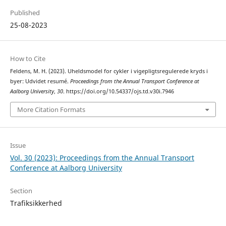
Published
25-08-2023
How to Cite
Feldens, M. H. (2023). Uheldsmodel for cykler i vigepligtsregulerede kryds i
byer: Udvidet resumé.
Proceedings from the Annual Transport Conference at
Aalborg University
,
30
. https://doi.org/10.54337/ojs.td.v30i.7946
More Citation Formats
Issue
Vol. 30 (2023): Proceedings from the Annual Transport
Conference at Aalborg University
Section
Trafiksikkerhed