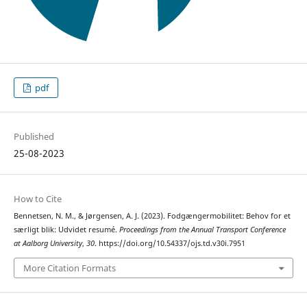
pdf
Published
25-08-2023
How to Cite
Bennetsen, N. M., & Jørgensen, A. J. (2023). Fodgængermobilitet: Behov for et
særligt blik: Udvidet resumé.
Proceedings from the Annual Transport Conference
at Aalborg University
,
30
. https://doi.org/10.54337/ojs.td.v30i.7951
More Citation Formats