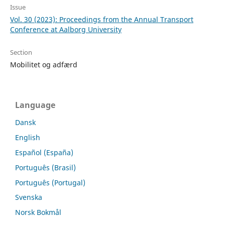
Issue
Vol. 30 (2023): Proceedings from the Annual Transport
Conference at Aalborg University
Section
Mobilitet og adfærd
Language
Dansk
English
Español (España)
Português (Brasil)
Português (Portugal)
Svenska
Norsk Bokmål