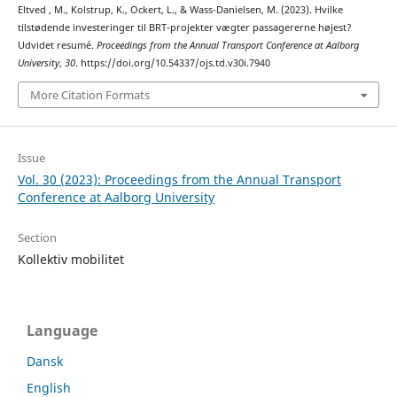
Eltved , M., Kolstrup, K., Ockert, L., & Wass-Danielsen, M. (2023). Hvilke
tilstødende investeringer til BRT-projekter vægter passagererne højest?
Udvidet resumé.
Proceedings from the Annual Transport Conference at Aalborg
University
,
30
. https://doi.org/10.54337/ojs.td.v30i.7940
More Citation Formats
Issue
Vol. 30 (2023): Proceedings from the Annual Transport
Conference at Aalborg University
Section
Kollektiv mobilitet
Language
Dansk
English