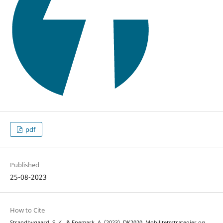
pdf
Published
25-08-2023
How to Cite
Strandbygaard, S. K., & Enemark, A. (2023). DK2020, Mobilitetsstrategier og