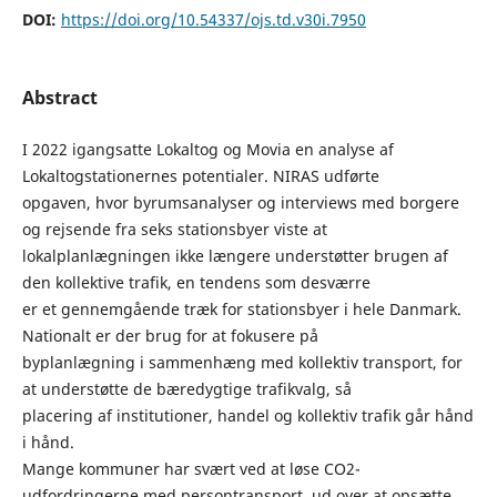
DOI:
https://doi.org/10.54337/ojs.td.v30i.7950
Abstract
I 2022 igangsatte Lokaltog og Movia en analyse af
Lokaltogstationernes potentialer. NIRAS udførte
opgaven, hvor byrumsanalyser og interviews med borgere
og rejsende fra seks stationsbyer viste at
lokalplanlægningen ikke længere understøtter brugen af
den kollektive trafik, en tendens som desværre
er et gennemgående træk for stationsbyer i hele Danmark.
Nationalt er der brug for at fokusere på
byplanlægning i sammenhæng med kollektiv transport, for
at understøtte de bæredygtige trafikvalg, så
placering af institutioner, handel og kollektiv trafik går hånd
i hånd.
Mange kommuner har svært ved at løse CO2-
udfordringerne med persontransport, ud over at opsætte