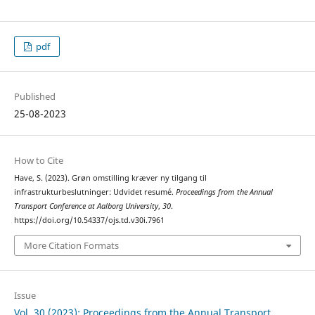
pdf
Published
25-08-2023
How to Cite
Have, S. (2023). Grøn omstilling kræver ny tilgang til
infrastrukturbeslutninger: Udvidet resumé.
Proceedings from the Annual
Transport Conference at Aalborg University
,
30
.
https://doi.org/10.54337/ojs.td.v30i.7961
More Citation Formats
Issue
Vol. 30 (2023): Proceedings from the Annual Transport