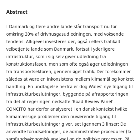
Abstract
I Danmark og flere andre lande står transport nu for
omkring 30% af drivhusgasudledningen, med voksende
tendens. Alligevel investeres der, også i ellers trafikalt
velbetjente lande som Danmark, fortsat i yderligere
infrastruktur, som i sig selv giver udledning fra
konstruktionsfasen, men som ofte også øger udledningen
fra transportsektoren, gennem øget trafik. Der forekommer
således at være en inkonsistens mellem klimamål og konkret
handling. En undtagelse herfra er dog Wales’ nye tilgang til
infrastrukturbeslutninger, byggende på afrapporteringen
fra det af regeringen nedsatte ’Road Review Panel’.
CONCITO har derfor analyseret i en dansk kontekst hvilke
klimamæssige problemer den nuværende tilgang til
infrastrukturbeslutninger giver, set igennem 3 linser: De
anvendte forudsætninger, de administrative procedurer (fx
samfundsøkonomisk analyse) og de politiske processer. På