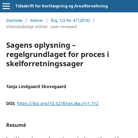
Tidsskrift for Kortlægning og Arealforvaltning
Startside
/
Arkiver
/
Årg. 122 Nr. 47 (2014)
/
Videnskabelige artikler - peer reviewed
Sagens oplysning –
regelgrundlaget for proces i
skelforretningssager
Tanja Lindgaard Skovsgaard
DOI:
https://doi.org/10.5278/ojs.tka.v1i1.712
Resumé