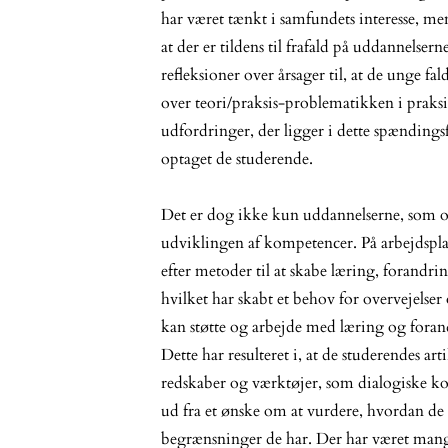
har været tænkt i samfundets interesse, m
at der er tildens til frafald på uddannelsern
refleksioner over årsager til, at de unge fal
over teori/praksis-problematikken i praks
udfordringer, der ligger i dette spændingsf
optaget de studerende.
Det er dog ikke kun uddannelserne, som op
udviklingen af kompetencer. På arbejdsplad
efter metoder til at skabe læring, forand
hvilket har skabt et behov for overvejelser
kan støtte og arbejde med læring og forand
Dette har resulteret i, at de studerendes 
redskaber og værktøjer, som dialogiske k
ud fra et ønske om at vurdere, hvordan de
begrænsninger de har. Der har været mange 