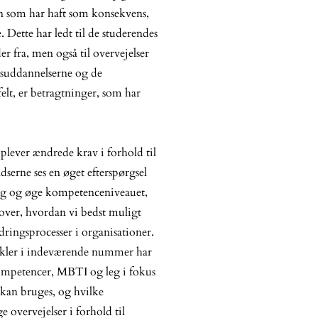
en som har haft som konsekvens,
e. Dette har ledt til de studerendes
der fra, men også til overvejelser
isuddannelserne og de
elt, er betragtninger, som har
lever ændrede krav i forhold til
serne ses en øget efterspørgsel
ring og øge kompetenceniveauet,
 over, hvordan vi bedst muligt
ringsprocesser i organisationer.
artikler i indeværende nummer har
ompetencer, MBTI og leg i fokus
 kan bruges, og hvilke
overvejelser i forhold til