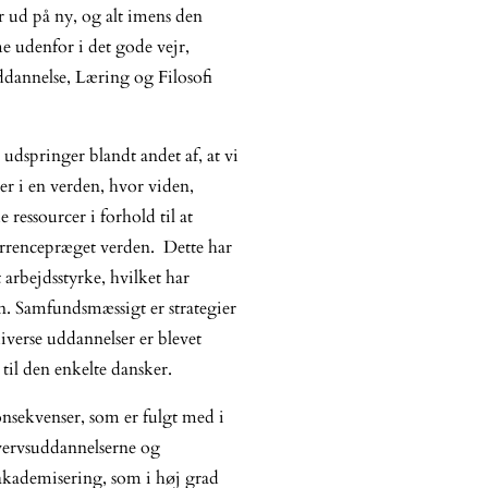
r ud på ny, og alt imens den
 udenfor i det gode vejr,
Uddannelse, Læring og Filosofi
udspringer blandt andet af, at vi
ver i en verden, hvor viden,
 ressourcer i forhold til at
urrencepræget verden. Dette har
 arbejdsstyrke, hvilket har
n. Samfundsmæssigt er strategier
diverse uddannelser er blevet
til den enkelte dansker.
onsekvenser, som er fulgt med i
vervsuddannelserne og
akademisering, som i høj grad