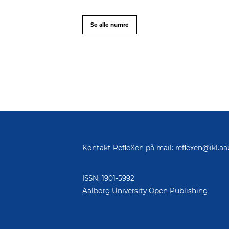
Indholdsfortegnelse
Se alle numre
Kontakt RefleXen på mail:
reflexen@ikl.aa
ISSN: 1901-5992
Aalborg University Open Publishing