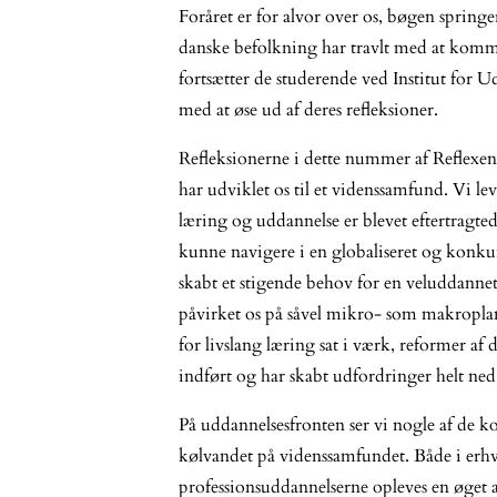
Foråret er for alvor over os, bøgen springe
danske befolkning har travlt med at komme
fortsætter de studerende ved Institut for 
med at øse ud af deres refleksioner.
Refleksionerne i dette nummer af Reflexen 
har udviklet os til et videnssamfund. Vi le
læring og uddannelse er blevet eftertragtede
kunne navigere i en globaliseret og konk
skabt et stigende behov for en veluddannet
påvirket os på såvel mikro- som makropla
for livslang læring sat i værk, reformer af 
indført og har skabt udfordringer helt ned 
På uddannelsesfronten ser vi nogle af de k
kølvandet på videnssamfundet. Både i erh
professionsuddannelserne opleves en øget 