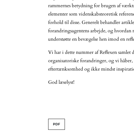
rammernes betydning for brugen af værkt
elementer som videnskabsteoretisk refere
forhold til disse. Generelt behandler artik
forandringsagentens arbejde, og hvordan
understøtte en bevægelse hen imod en refle
Vi har i dette nummer af Reflexen samlet d
organisatoriske forandringer, og vi håber, 
eftertænksomhed og ikke mindst inspirati
God læselyst!
##issue.tableOfContents#
PDF