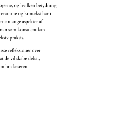
øjerne, og hvilken betydning
nceramme og kontekst har i
lerne mange aspekter af
 man som konsulent kan
ksiv praksis.
isse refleksioner over
at de vil skabe debat,
on hos læseren.
#