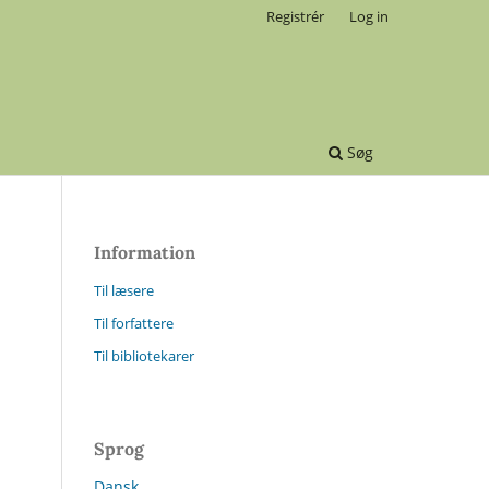
Registrér
Log in
Søg
Information
Til læsere
Til forfattere
Til bibliotekarer
Sprog
Dansk