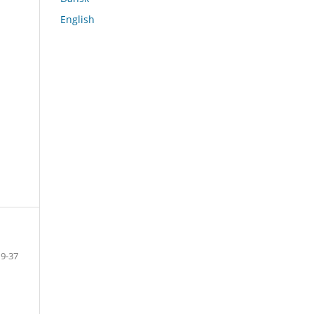
English
19-37