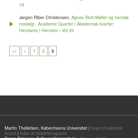
19
Jørgen Riber Christensen,
Agnes Slott-Møller og heroisk
nostalgi
,
Academic Quarter | Akademisk kvarter:
Heroisme | Heroism • Vol 20
<<
<
1
2
3
Martin Thellefsen, Københavns Universitet
|
head of editorial
board
|
leder af redaktionspanel