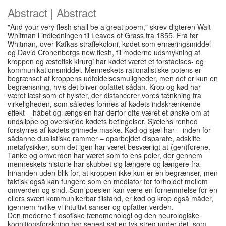
Abstract | Abstract
"And your very flesh shall be a great poem," skrev digteren Walt
Whitman i indledningen til Leaves of Grass fra 1855. Fra før
Whitman, over Kafkas straffekoloni, kødet som ernæringsmiddel
og David Cronenbergs new flesh, til moderne udsmykning af
kroppen og æstetisk kirurgi har kødet været et forståelses- og
kommunikationsmiddel. Menneskets rationalistiske potens er
begrænset af kroppens udfoldelsesmuligheder, men det er kun en
begrænsning, hvis det bliver opfattet sådan. Krop og kød har
været læst som et hylster, der distancerer vores tænkning fra
virkeligheden, som således formes af kødets indskrænkende
effekt – håbet og længslen har derfor ofte været et ønske om at
undslippe og overskride kødets betingelser. Sjælens renhed
forstyrres af kødets grimede maske. Kød og sjæl har – inden for
sådanne dualistiske rammer – oparbejdet disparate, adskilte
metafysikker, som det igen har været besværligt at (gen)forene.
Tanke og omverden har været som to ens poler, der gennem
menneskets historie har skubbet sig længere og længere fra
hinanden uden blik for, at kroppen ikke kun er en begrænser, men
faktisk også kan fungere som en mediator for forholdet mellem
omverden og sind. Som poesien kan være en fornemmelse for en
ellers svært kommunikerbar tilstand, er kød og krop også måder,
igennem hvilke vi intuitivt sanser og opfatter verden.
Den moderne filosofiske fænomenologi og den neurologiske
kognitionsforskning har senest sat en tyk streg under det, som