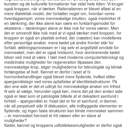
kunsten og de kulturelle formationer har vidst hele tiden: Vi bruger
også kroppen, når vi tænker. Rationalismen er blevet afløst af en
mere dialektisk model, der fortæller noget om, hvordan vores
hverdagsempiri, vores menneskelige intuition, også medvirker til
en tænkning, der ikke alene kan være en forklaringsmodel for
eksistens – tænkningen alene er ikke nok for vores væren. Men
det er omvendt ikke nok med at vi også tænker med kroppen, for
kroppen er også en plastisk enhed, der (næsten) kan modelleres
efter personlige ønsker, mens kødet på andre fronter står for
forfald. ældningsprocessen er i sig selv et angstfyldt område for
mennesket, men det er også tvivlsomt, hvor dominerende kødet
bliver ved med at være. I takt med moderne computerteknologi og
medicinske muligheder for regeneration tilpasses den
menneskelige krop, stiger mulighederne for teknologisk og klinisk
forlængelse af livet. Kønnet er derfor i lyset af fx
hormonbehandlinger også blevet mere flydende, hvilket stiller
spørgsmålstegn ved vores opfattelse af identitetsstrukturer. På
den ene side er det et udtryk for menneskelige ønsker om frihed
til selv at vælge, herunder også køn, mens det på den anden side
også er læst som et patologisk billede af et dekadent samfund i
forfald – spørgsmålet er, hvad det er for et samfund, vi danner,
når alt perpetuelt står til diskussion, alle indbyggede elementer er
flydende, og ingen faste strukturer kan binde mennesker sammen
– er mennesket hermed et frit væsen eller en slave af
muligheder?
Kødet, kønnet og kroppens udfoldelsesmuligheder er derfor også