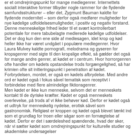
er et omdrejningspunkt for mange mediegenrer. Internettets
socialt interaktive former tilbyder nogle rammer for de flydende
samfundsstrukturer – eller det, Zygmunt Bauman kaldte for
flydende modernitet – som derfor også medfører muligheder for
nye kødelige udfoldelsesmuligheder, i positiv og negativ forstand.
Denne menneskelige frihed leder til et svært kontrollerbart
potentiale for mere tabubelagte medierede kødelige udfoldelser.
Det er dog kun den ene side af mediesagen, idet krop og kød
heller ikke har været undgået i populære mediegenrer. Hvor
Laura Mulvey kaldte pornografi, melodrama og gyseren for
kropsgenrer med sigte til den kropslige effekt, så gælder det også
for mange andre genrer, at kødet er i centrum. Hvor horrorgenren
ofte handler om kødets opstandelse trods forgængelighed, så har
krimien ofte sit initieringspunkt i penetration af kødet.
Forbrydelsen, mordet, er også en kødets afbrydelse. Med andre
ord er kødet også i fokus såvel tematisk som receptivt i
forbindelse med flere almindelige fiktionsgenrer.
Men kødet er ikke kun menneske, selvom det er menneskets
kontakt til de dyriske kræfter. Kødet er også menneskets
overlevelse, på trods af vi ikke behøver kød. Derfor er kødet også
et udtryk for menneskelig nydelse, erotisk såvel som
gastronomisk. Religiøst er kroppen og kødet også blevet tænkt ind
som et grundlag for troen eller sågar som en fornægtelse af
kødet. Derfor er det i særdeleshed spændende, hvad der sker,
når vi sætter kødet som omdrejningspunkt for kulturelle studier og
akademiske undersøgelser